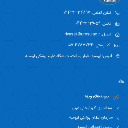
تلفن تماس:
04432234897
فکس:
04432229059
ایمیل:
riyasat@umsu.ac.ir
کد پستی:
5714783734
آدرس:
ارومیه، بلوار رسالت، دانشگاه علوم پزشکی ارومیه
پیوندهای ویژه
استانداری آذربایجان غربی
سازمان نظام پزشکی ارومیه
تامین اجتماعی ارومیه