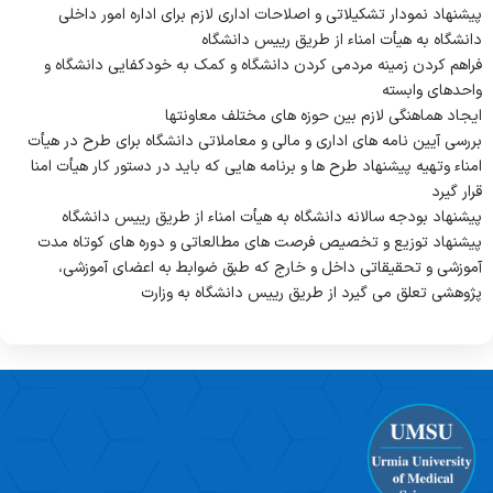
پیشنهاد نمودار تشکیلاتی و اصلاحات اداری لازم برای اداره امور داخلی
اعضای هیات تجدید نظر
دانشگاه به هیأت امناء از طریق رییس دانشگاه
هیئت رئیسه
فراهم کردن زمینه مردمی کردن دانشگاه و کمک به خودکفایی دانشگاه و
آئین نامه و مقررات
واحدهای وابسته
اعضای هیات
ایجاد هماهنگی لازم بین حوزه های مختلف معاونتها
واحد اسناد و مدارک دانشگاه
بررسی آیین نامه های اداری و مالی و معاملاتی دانشگاه برای طرح در هیأت
اهداف و وظایف
اهداف و وظایف
امناء وتهیه پیشنهاد طرح ها و برنامه هایی که باید در دستور کار هیأت امنا
شورای دانشگاه
قرار گیرد
همکاران حوزه
پیشنهاد بودجه سالانه دانشگاه به هیأت امناء از طریق رییس دانشگاه
اعضای شورا
پیشنهاد توزیع و تخصیص فرصت های مطالعاتی و دوره های کوتاه مدت
هسته تحقیق و نظردهی
آموزشی و تحقیقاتی داخل و خارج که طبق ضوابط به اعضای آموزشی،
اهداف و وظایف
اهداف و وظایف هسته تحقیق
پژوهشی تعلق می گیرد از طریق رییس دانشگاه به وزارت
همکاران هسته تحقیق و نظردهی