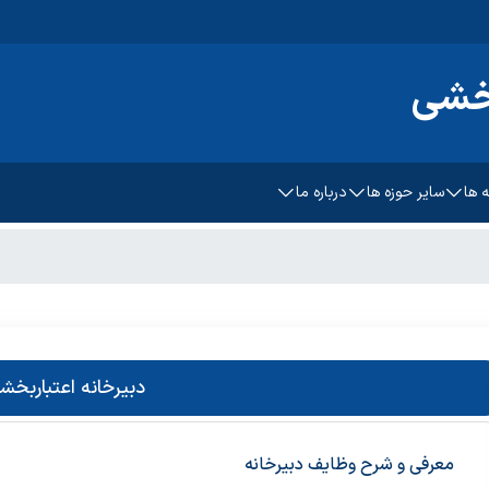
بخشی
 ها
سایر حوزه ها
درباره ما
وزه
ملاقات حضوری با رئیس دانشگاه
ذب
یق و نظردهی
شماره های تماس و آدرس
وظایف هسته تحقیق
غذایی
همکاران هسته تحقیق و نظردهی
دبیرخانه اعتباربخش
معرفی و شرح وظایف دبیرخانه