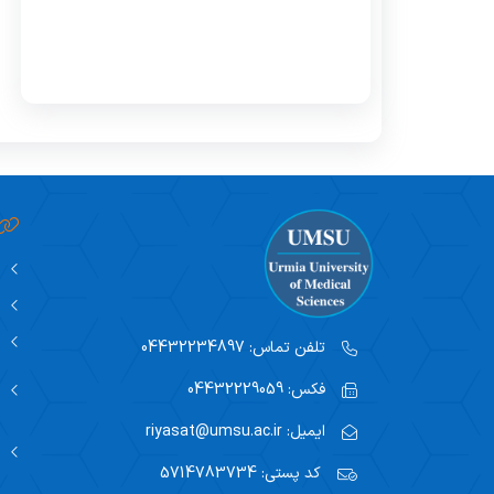
تلفن تماس:
04432234897
فکس:
04432229059
ایمیل:
riyasat@umsu.ac.ir
کد پستی:
5714783734