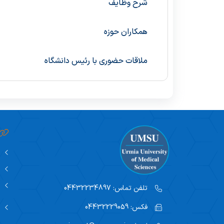
شرح وظایف
همکاران حوزه
ملاقات حضوری با رئیس دانشگاه
تلفن تماس:
04432234897
فکس:
04432229059