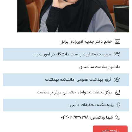
اعضای هیات تجدید نظر
هیئت رئیسه
آئین نامه و مقررات
اعضای هیات
واحد اسناد و مدارک دانشگاه
اهداف و وظایف
خانم دکتر جمیله امیرزاده ایرانق
اهداف و وظایف
شورای دانشگاه
سرپرست مشاورت ریاست دانشگاه در امور بانوان
همکاران حوزه
اعضای شورا
هسته تحقیق و نظردهی
دانشیار سلامت سالمندی
اهداف و وظایف
اهداف و وظایف هسته تحقیق
گروه بهداشت عمومی، دانشکده بهداشت
همکاران هسته تحقیق و نظردهی
مرکز تحقیقات عوامل اجتماعی موثر بر سلامت
پژوهشکده تحقیقات بالینی
شما ره تماس: 31937298-044
رزومه علمی