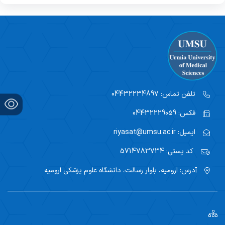
تلفن تماس:
04432234897
فکس:
04432229059
ایمیل:
riyasat@umsu.ac.ir
کد پستی:
5714783734
آدرس:
ارومیه، بلوار رسالت، دانشگاه علوم پزشکی ارومیه