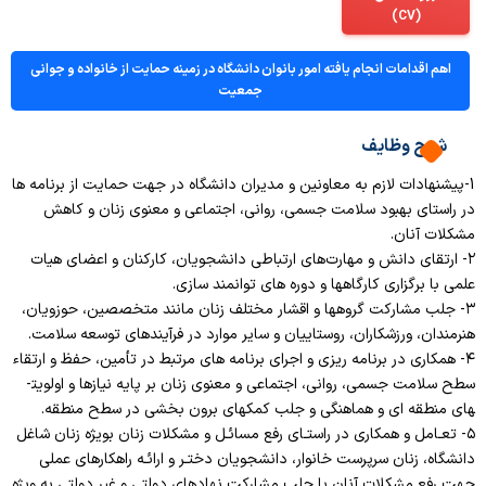
(CV)
اهم اقدامات انجام یافته امور بانوان دانشگاه در زمینه حمایت از خانواده و جوانی
جمعیت
شرح وظایف
1-پیشنهادات لازم به معاونین و مدیران دانشگاه در جهت حمایت از برنامه­ ها
در راستای بهبود سلامت جسمی، روانی، اجتماعی و معنوی زنان و کاهش
مشکلات آنان.
۲- ارتقای دانش و مهارت‌های ارتباطی دانشجویان، کارکنان و اعضای هیات
علمی با برگزاری کارگاهها و دوره های توانمند سازی.
۳- جلب مشارکت گروهها و اقشار مختلف زنان مانند متخصصین، حوزویان،
هنرمندان، ورزشکاران، روستاییان و سایر موارد در فرآیندهای توسعه سلامت.
۴- همکاری در برنامه­ ریزی و اجرای برنامه­ های مرتبط در تأمین، حفظ و ارتقاء
سطح سلامت جسمی، روانی، اجتماعی و معنوی زنان بر پایه نیازها و اولویت­
های منطقه ­ای و هماهنگی و جلب کمک­های برون بخشی در سطح منطقه.
۵- تعـامل و همکاری در راستـای رفع مسائـل و مشکلات زنان بویژه زنان شاغل
دانشگاه، زنان سرپرست خانوار، دانشجویان دختـر و ارائـه راه­کارهای عملی
جهت رفع مشکلات آنان با جلب مشارکت نهادهای دولتی و غیر دولتی به ویژه